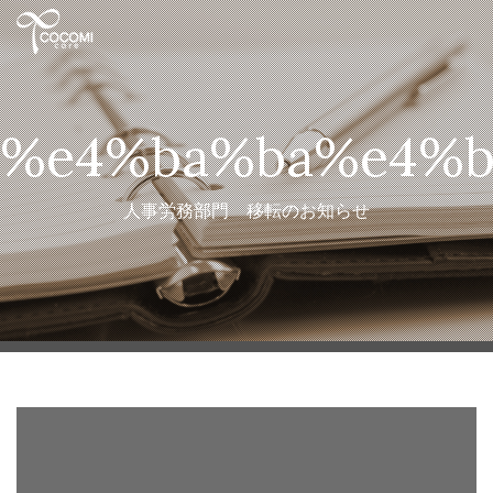
%e4%ba%ba%e4%b
人事労務部門 移転のお知らせ