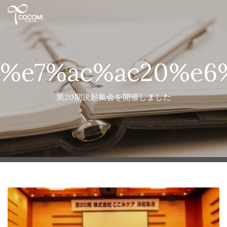
%e7%ac%ac20%e6
第20期決起集会を開催しました