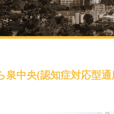
ら
泉中央
(認知症対応型通