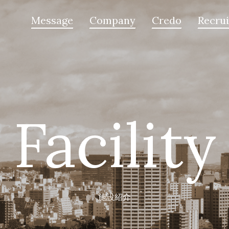
Message
Company
Credo
Recrui
Facility
施設紹介